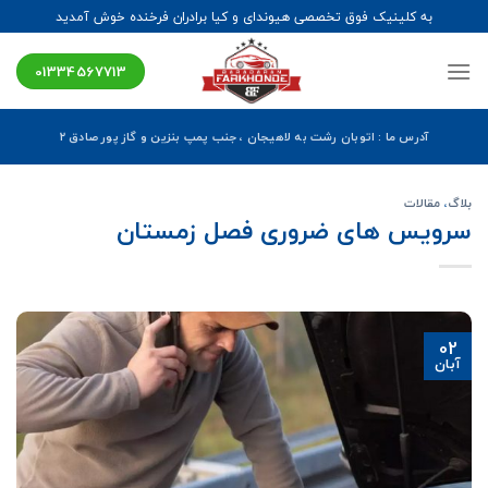
Ski
به کلینیک فوق تخصصی هیوندای و کیا برادران فرخنده خوش آمدید
t
conten
01334567713
آدرس ما : اتوبان رشت به لاهیجان ، جنب پمپ بنزین و گاز پور صادق ۲
بلاگ
،
مقالات
سرویس های ضروری فصل زمستان
02
آبان