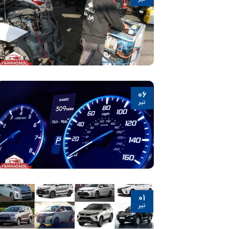
06
تیر
01
تیر