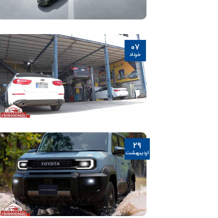
07
خرداد
29
اردیبهشت