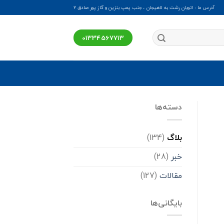
آدرس ما : اتوبان رشت به لاهیجان ، جنب پمپ بنزین و گاز پور صادق ۲
01334567713
دسته‌ها
بلاگ
(134)
خبر
(28)
مقالات
(127)
بایگانی‌ها