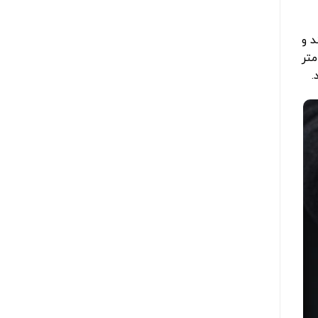
د و
متر