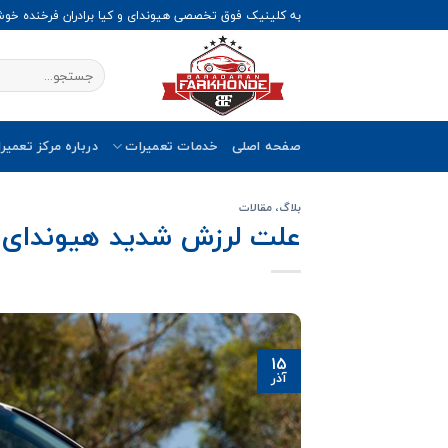
Ski
به کلینیک فوق تخصصی هیوندای و کیا برادران فرخنده خو
t
conten
صفحه اصلی
خدمات تعمیرات
درباره مرکز تعمیر
بلاگ
،
مقالات
علت لرزش شدید هیوندای i30 هنگام استارت زدن
15
آذر