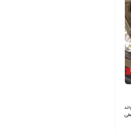
اند
یطی