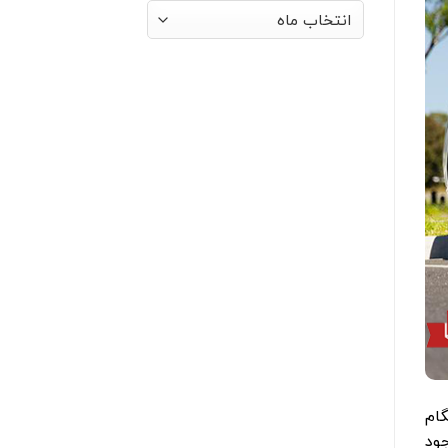
بایگانی‌ها
i3 با آن مواجه شوند، لرزش شدید هیوندای i30 هنگام
جود