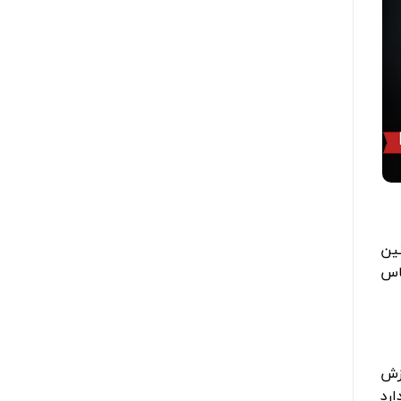
ین
س
رزش
ارد