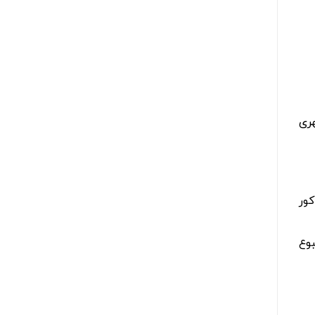
هری
قطه کور
وع