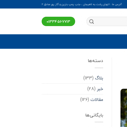
آدرس ما : اتوبان رشت به لاهیجان ، جنب پمپ بنزین و گاز پور صادق ۲
01334567713
دسته‌ها
بلاگ
(133)
خبر
(28)
مقالات
(126)
بایگانی‌ها