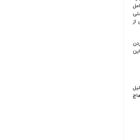
مل
تی
 از
 هنگام استارت زدن
این
لیل
اچ