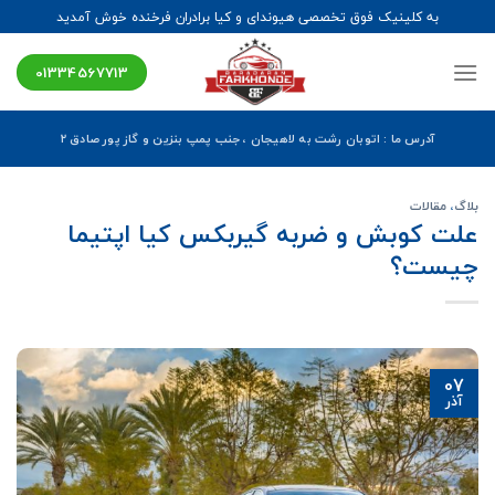
Ski
به کلینیک فوق تخصصی هیوندای و کیا برادران فرخنده خوش آمدید
t
conten
01334567713
آدرس ما : اتوبان رشت به لاهیجان ، جنب پمپ بنزین و گاز پور صادق ۲
بلاگ
،
مقالات
علت کوبش و ضربه گیربکس کیا اپتیما
چیست؟
07
آذر