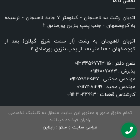
تماس با ما
اتوبان رشت به لاهیجان - کیلومتر ۷ جاده لاهیجان - نرسیده
به کوچصفهان - جنب پمپ بنزین پورصادق ۲
اتوبان لاهیجان به رشت (از سمت شرق گیلان) بعد از
کوچصفهان - 100 متر بعد از پمپ بنزین پورصادق ۲
تلفن دفتر :
15-01334567713
پذیرش :
09116007073
مهندس مجتبی :
09125954547
مهندس مجید :
09117481499
کارشناس قطعات :
09123044993
تمام حقوق مادی و معنوی این سایت متعلق به کلینیک تخصصی
برادران فرخنده میباشد.
طراحی سایت و سئو :
رابلاین