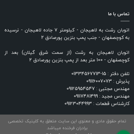
تماس با ما
اتوبان رشت به لاهیجان - کیلومتر ۷ جاده لاهیجان - نرسیده
به کوچصفهان - جنب پمپ بنزین پورصادق ۲
اتوبان لاهیجان به رشت (از سمت شرق گیلان) بعد از
کوچصفهان - 100 متر بعد از پمپ بنزین پورصادق ۲
تلفن دفتر :
15-01334567713
پذیرش :
09116007073
مهندس مجتبی :
09125954547
مهندس مجید :
09117481499
کارشناس قطعات :
09123044993
تمام حقوق مادی و معنوی این سایت متعلق به کلینیک تخصصی
برادران فرخنده میباشد.