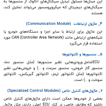
این مبدل‌ها مسئول تبدیل سیگنال‌های آنالوگ از سنسورها به
سیگنال‌های دیجیتال که میکروپروسسور می‌تواند تحلیل کند،
هستند.
4_ ماژول ارتباطات (Communication Module)
این ماژول برای ارتباط با سایر اجزا و دستگاه‌های خودرو یا
شبکه‌های ارتباطی مانند CAN (Controller Area Network) مورد
استفاده قرار می‌گیرد.
5_ سنسورها و اکتواتورها
ECUشامل ورودی‌هایی نظیر سنسورها (مثل سنسور دما،
سنسور گاز خروجی، سنسور سرعت و …) و خروجی‌هایی نظیر
اکتواتورها (مثل اکتواتور ترمز، اکتواتور گیربکس، اکتواتور
سوخت و …) است.
6_ ماژول‌های کنترل خاص (Specialized Control Modules)
بعضی از خودروها ممکن است دارای ماژول‌های کنترل خاص
باشند که وظایف خاصی در کنار ECU اصلی دارند، مثل ماژول