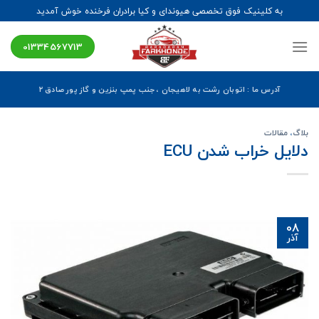
Ski
به کلینیک فوق تخصصی هیوندای و کیا برادران فرخنده خوش آمدید
t
conten
01334567713
آدرس ما : اتوبان رشت به لاهیجان ، جنب پمپ بنزین و گاز پور صادق ۲
بلاگ
،
مقالات
دلایل خراب شدن ECU
08
آذر