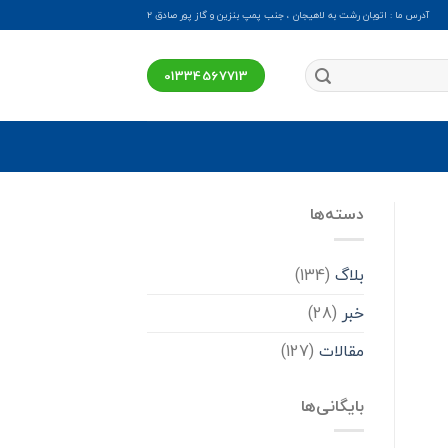
آدرس ما : اتوبان رشت به لاهیجان ، جنب پمپ بنزین و گاز پور صادق ۲
01334567713
دسته‌ها
بلاگ
(134)
خبر
(28)
مقالات
(127)
بایگانی‌ها