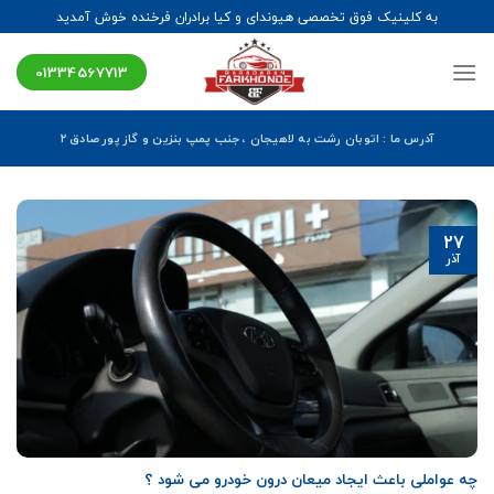
Ski
به کلینیک فوق تخصصی هیوندای و کیا برادران فرخنده خوش آمدید
t
conten
01334567713
آدرس ما : اتوبان رشت به لاهیجان ، جنب پمپ بنزین و گاز پور صادق ۲
27
آذر
چه عواملی باعث ایجاد میعان درون خودرو می شود ؟