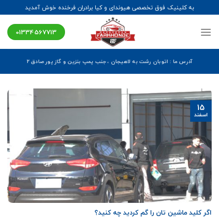
Ski
به کلینیک فوق تخصصی هیوندای و کیا برادران فرخنده خوش آمدید
t
conten
01334567713
آدرس ما : اتوبان رشت به لاهیجان ، جنب پمپ بنزین و گاز پور صادق ۲
15
اسفند
اگر کلید ماشین تان را گم کردید چه کنید؟