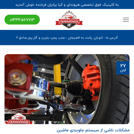
Ski
به کلینیک فوق تخصصی هیوندای و کیا برادران فرخنده خوش آمدید
t
conten
01334567713
آدرس ما : اتوبان رشت به لاهیجان ، جنب پمپ بنزین و گاز پور صادق ۲
27
آبان
مشکلات ناشی از سیستم جلوبندی ماشین