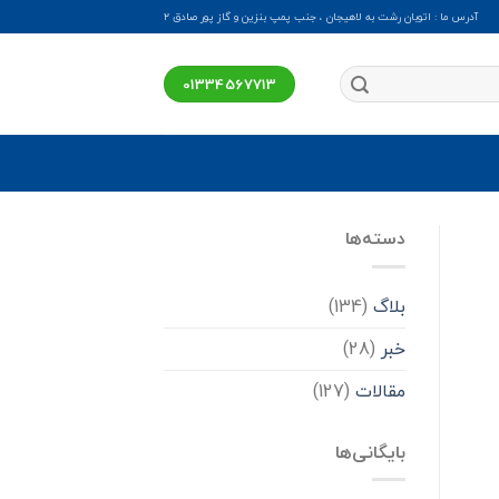
آدرس ما : اتوبان رشت به لاهیجان ، جنب پمپ بنزین و گاز پور صادق ۲
01334567713
دسته‌ها
بلاگ
(134)
خبر
(28)
مقالات
(127)
بایگانی‌ها