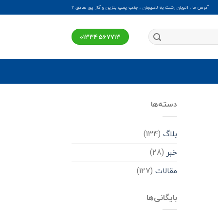
آدرس ما : اتوبان رشت به لاهیجان ، جنب پمپ بنزین و گاز پور صادق ۲
01334567713
دسته‌ها
بلاگ
(134)
خبر
(28)
مقالات
(127)
بایگانی‌ها