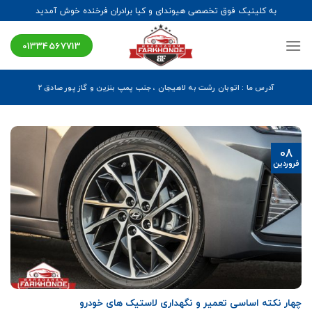
Ski
به کلینیک فوق تخصصی هیوندای و کیا برادران فرخنده خوش آمدید
t
conten
01334567713
آدرس ما : اتوبان رشت به لاهیجان ، جنب پمپ بنزین و گاز پور صادق ۲
08
فروردین
چهار نکته اساسی تعمیر و نگهداری لاستیک های خودرو