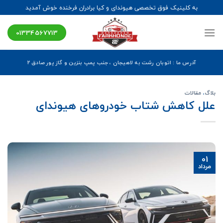
Ski
به کلینیک فوق تخصصی هیوندای و کیا برادران فرخنده خوش آمدید
t
conten
01334567713
آدرس ما : اتوبان رشت به لاهیجان ، جنب پمپ بنزین و گاز پور صادق ۲
بلاگ
،
مقالات
علل کاهش شتاب خودروهای هیوندای
01
مرداد