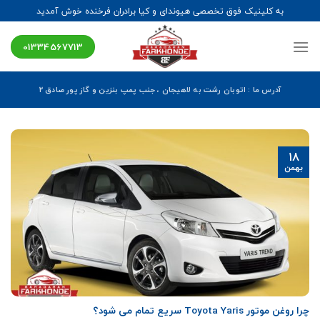
Ski
به کلینیک فوق تخصصی هیوندای و کیا برادران فرخنده خوش آمدید
t
conten
01334567713
آدرس ما : اتوبان رشت به لاهیجان ، جنب پمپ بنزین و گاز پور صادق ۲
18
بهمن
چرا روغن موتور Toyota Yaris سریع تمام می شود؟