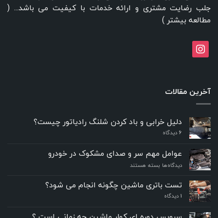
جلب رضایت مشتری و ارائه خدمات با کیفیت می باشد... (
مطالعه بیشتر
)
instagram
آخرین مقالات
دلیل خرابی و باد کردن شلنگ رادیاتور چیست؟
6
دیدگاه
عوامل مهم سر و صدای مشکوک در خودرو
برای
دیدگاه‌ها
بسته هستند
عوامل
مهم
تست باتری ماشین چگونه انجام می شود؟
سر
۱
دیدگاه
و
صدای
مشکوک
سرویس دوره ای کولر ماشین چه زمانی است ؟