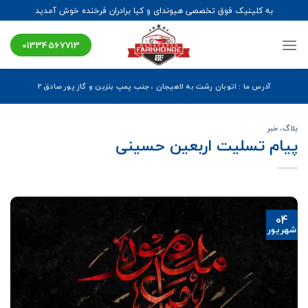
Ski
به کلینیک فوق تخصصی هیوندای و کیا برادران فرخنده خوش آمدید
t
conten
01334567713
آدرس ما : اتوبان رشت به لاهیجان ، جنب پمپ بنزین و گاز پور صادق ۲
بلاگ
،
خبر
پیام تسلیت اربعین حسینی
04
شهریور