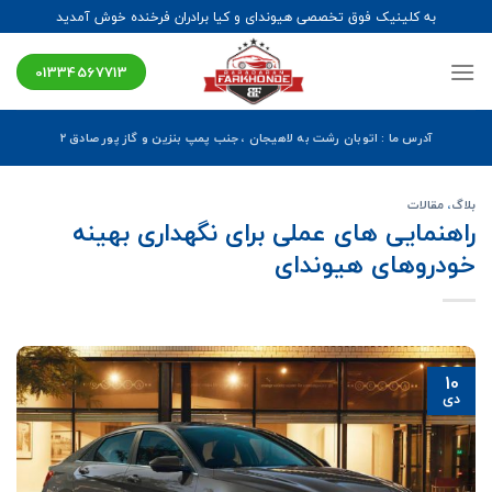
Ski
به کلینیک فوق تخصصی هیوندای و کیا برادران فرخنده خوش آمدید
t
conten
01334567713
آدرس ما : اتوبان رشت به لاهیجان ، جنب پمپ بنزین و گاز پور صادق ۲
بلاگ
،
مقالات
راهنمایی های عملی برای نگهداری بهینه
خودروهای هیوندای
10
دی