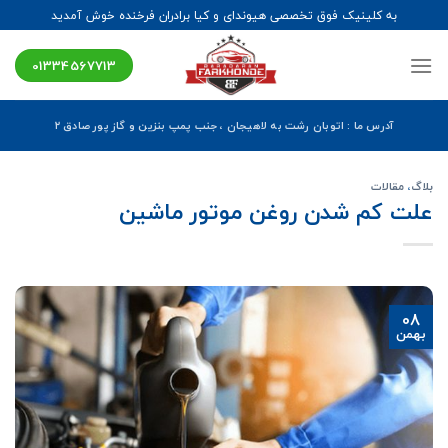
Ski
به کلینیک فوق تخصصی هیوندای و کیا برادران فرخنده خوش آمدید
t
conten
01334567713
آدرس ما : اتوبان رشت به لاهیجان ، جنب پمپ بنزین و گاز پور صادق ۲
بلاگ
،
مقالات
علت کم شدن روغن موتور ماشین
08
بهمن