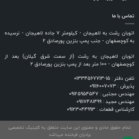
تماس با ما
اتوبان رشت به لاهیجان - کیلومتر ۷ جاده لاهیجان - نرسیده
به کوچصفهان - جنب پمپ بنزین پورصادق ۲
اتوبان لاهیجان به رشت (از سمت شرق گیلان) بعد از
کوچصفهان - 100 متر بعد از پمپ بنزین پورصادق ۲
تلفن دفتر :
15-01334567713
پذیرش :
09116007073
مهندس مجتبی :
09125954547
مهندس مجید :
09117481499
کارشناس قطعات :
09123044993
تمام حقوق مادی و معنوی این سایت متعلق به کلینیک تخصصی
برادران فرخنده میباشد.