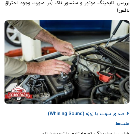
بررسی تایمینگ موتور و سنسور ناک (در صورت وجود احتراق
ناقص)
۲. صدای سوت یا زوزه (Whining Sound)
علت‌ها:
خرابی یا ساییدگی تسمه تایم یا تسمه دینام