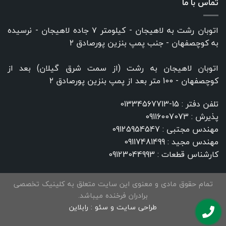
تماس با ما
اتوبان رشت به لاهیجان - کیلومتر ۷ جاده لاهیجان - نرسیده
به کوچصفهان - جنب پمپ بنزین پورصادق ۲
اتوبان لاهیجان به رشت (از سمت شرق گیلان) بعد از
کوچصفهان - 100 متر بعد از پمپ بنزین پورصادق ۲
تلفن دفتر :
15-01334567713
پذیرش :
09116007073
مهندس مجتبی :
09125954547
مهندس مجید :
09117481499
کارشناس قطعات :
09123044993
تمام حقوق مادی و معنوی این سایت متعلق به کلینیک تخصصی
برادران فرخنده میباشد.
طراحی سایت و سئو :
رابلاین