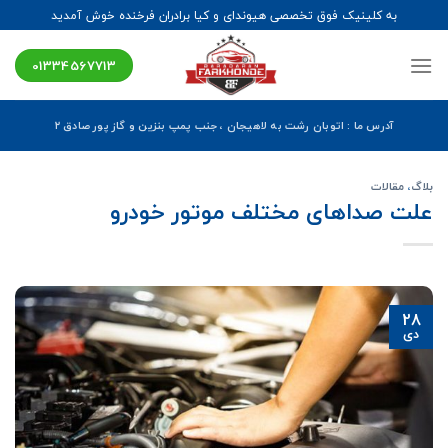
Ski
به کلینیک فوق تخصصی هیوندای و کیا برادران فرخنده خوش آمدید
t
conten
01334567713
آدرس ما : اتوبان رشت به لاهیجان ، جنب پمپ بنزین و گاز پور صادق ۲
بلاگ
،
مقالات
علت صداهای مختلف موتور خودرو
28
دی