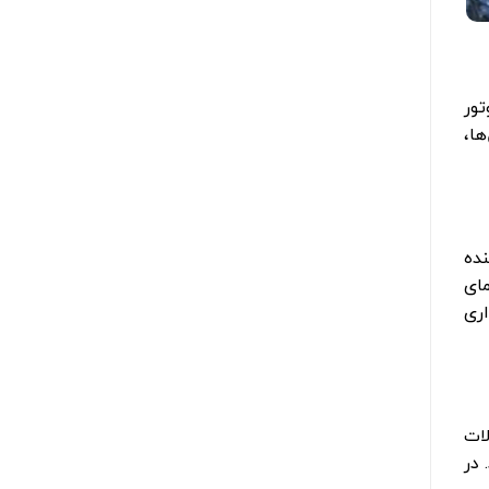
ور
ها،
نده
مای
اری
لات
 در