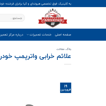
Ski
به کلینیک فوق تخصصی هیوندای و کیا برادران فرخنده خو
t
conten
صفحه اصلی
خدمات تعمیرات
درباره مرکز تعمیر
بلاگ
،
مقالات
علائم خرابی واترپمپ خودر
19
فروردین