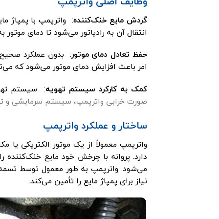
وظایف اصلی واترپمپ
گردش مایع خنک‌کننده
: واترپمپ با پمپاژ م
انتقال آن به رادیاتور می‌شود تا دمای موتور به
حفظ تعادل دمای موتور
: بدون عملکرد صحیح 
امر باعث افزایش دمای موتور می‌شود که می‌ت
کمک به کارکرد سیستم تهویه
: سیستم تهوی
صورت خرابی واترپمپ، سیستم سرمایشی و تهوی
ساختار و عملکرد واترپمپ
واترپمپ معمولاً از یک موتور الکتریکی یا م
دارد. پروانه با چرخش خود مایع خنک‌کننده ر
می‌شود. واترپمپ به طور معمول توسط تسمه ت
نیاز برای پمپاژ مایع را تأمین می‌کند.