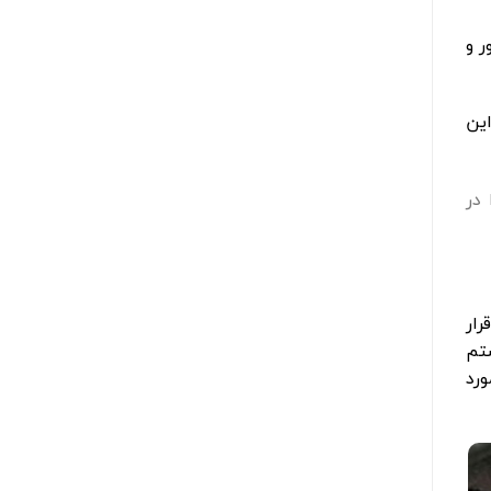
ر و
این
 در
رار
ستم
ورد