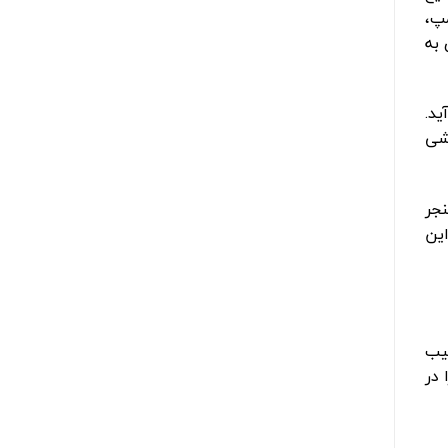
مپ،
 به
د.
اشی
نجر
این
کیب
 در