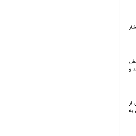
ار
اهش
 و
 از
 به