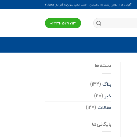
آدرس ما : اتوبان رشت به لاهیجان ، جنب پمپ بنزین و گاز پور صادق ۲
01334567713
دسته‌ها
بلاگ
(134)
خبر
(28)
مقالات
(127)
بایگانی‌ها