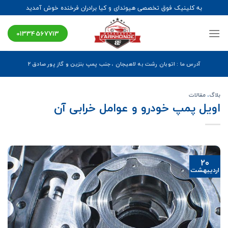
Ski
به کلینیک فوق تخصصی هیوندای و کیا برادران فرخنده خوش آمدید
t
conten
01334567713
آدرس ما : اتوبان رشت به لاهیجان ، جنب پمپ بنزین و گاز پور صادق ۲
بلاگ
،
مقالات
اویل پمپ خودرو و عوامل خرابی آن
20
اردیبهشت