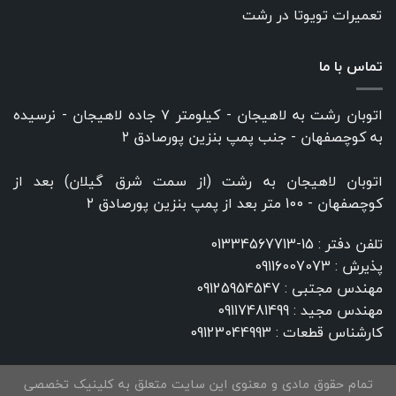
تعمیرات تویوتا در رشت
تماس با ما
اتوبان رشت به لاهیجان - کیلومتر ۷ جاده لاهیجان - نرسیده
به کوچصفهان - جنب پمپ بنزین پورصادق ۲
اتوبان لاهیجان به رشت (از سمت شرق گیلان) بعد از
کوچصفهان - 100 متر بعد از پمپ بنزین پورصادق ۲
تلفن دفتر :
15-01334567713
پذیرش :
09116007073
مهندس مجتبی :
09125954547
مهندس مجید :
09117481499
کارشناس قطعات :
09123044993
تمام حقوق مادی و معنوی این سایت متعلق به کلینیک تخصصی