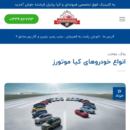
Ski
به کلینیک فوق تخصصی هیوندای و کیا برادران فرخنده خوش آمدید
t
conten
01334567713
آدرس ما : اتوبان رشت به لاهیجان ، جنب پمپ بنزین و گاز پور صادق ۲
بلاگ
،
مقالات
انواع خودروهای کیا موتورز
16
خرداد