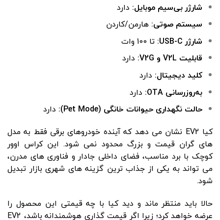
شارژر بی‌سیم موبایل:
دارد
سیستم صوتی:
هارمن/کاردن
شارژر USB-C:
تا 100 وات
قابلیت V2L و V2G:
دارد
کلید دیجیتال:
دارد
به‌روزرسانی OTA:
دارد
حالت نگهداری حیوانات خانگی (Pet Mode):
دارد
کیا EV2 نشان می دهد که آینده خودروهای برقی فقط به مدل
های گران قیمت و بزرگ محدود نمی شود. این کراس اوور
کوچک با برد مناسب، فضای داخلی جادار و فناوری های مدرن،
می تواند به یکی از جذاب ترین گزینه های شهری بازار تبدیل
شود.
حالا باید منتظر ماند و دید کیا با چه قیمتی این محصول را
عرضه خواهد کرد؛ زیرا اگر قیمت گذاری هوشمندانه باشد، EV2