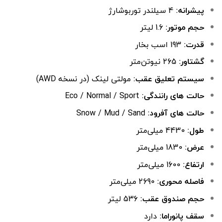
پیشرانه:
4 سیلندر توربوشارژ
حجم موتور:
1.6 لیتر
قدرت:
193 اسب بخار
گشتاور:
265 نیوتن‌متر
سیستم تعلیق عقب:
مولتی لینک (در نسخه AWD)
حالت های رانندگی:
Eco / Normal / Sport
حالت های آفرود:
Snow / Mud / Sand
طول:
4430 میلی‌متر
عرض:
1830 میلی‌متر
ارتفاع:
1600 میلی‌متر
فاصله محوری:
2690 میلی‌متر
حجم صندوق عقب:
536 لیتر
سقف پانوراما:
دارد