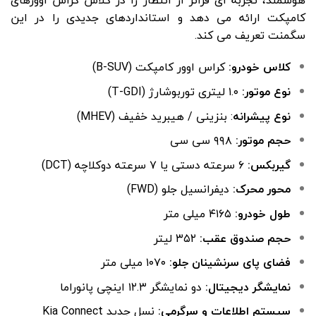
کامپکت ارائه می دهد و استانداردهای جدیدی را در این
سگمنت تعریف می کند.
کلاس خودرو:
کراس اوور کامپکت (B-SUV)
نوع موتور:
۱.۰ لیتری توربوشارژ (T-GDI)
نوع پیشرانه
: بنزینی / هیبرید خفیف (MHEV)
حجم موتور:
۹۹۸ سی سی
گیربکس:
۶ سرعته دستی یا ۷ سرعته دوکلاچه (DCT)
محور محرک:
دیفرانسیل جلو (FWD)
طول خودرو:
۴۱۶۵ میلی متر
حجم صندوق عقب:
۳۵۲ لیتر
فضای پای سرنشینان جلو:
۱۰۷۰ میلی متر
نمایشگر دیجیتال:
دو نمایشگر ۱۲.۳ اینچی پانوراما
سیستم اطلاعات و سرگرمی:
نسل جدید Kia Connect