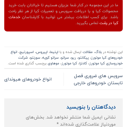
ما در این مجموعه در کنار شما عزیزان هستیم تا خیالتان بابت خرید
محصولات کیا و یا دریافت سرویس و تعمیرات کیا از هر نظر راحت
باشد. برای کسب اطلاعات بیشتر می توانید با کارشناسان
خدمات
کیا در رشت
تماس بگیرید.
این نوشته در
بلاگ
،
مقالات
ارسال شده و با
اپتیما
،
اپیروس
،
اسپورتیج
،
انواع
خودروهای کیا موتورز
،
پیکانتو
،
ریو
،
سراتو
،
سراتو کوپه
،
سورنتو
،
شرکت
خودروسازی کیا موتورز
،
کادنزا
،
کیا موتورز
،
موهاوی
برچسب گذاری شده است.
سرویس های ضروری فصل
انواع خودروهای هیوندای
تابستان خودروهای خارجی
دیدگاهتان را بنویسید
نشانی ایمیل شما منتشر نخواهد شد.
بخش‌های
موردنیاز علامت‌گذاری شده‌اند
*