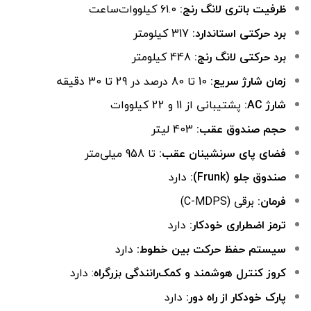
ظرفیت باتری لانگ رنج:
61.0 کیلووات‌ساعت
برد حرکتی استاندارد:
317 کیلومتر
برد حرکتی لانگ رنج:
448 کیلومتر
زمان شارژ سریع:
10 تا 80 درصد در 29 تا 30 دقیقه
شارژ AC:
پشتیبانی از 11 و 22 کیلووات
حجم صندوق عقب:
403 لیتر
فضای پای سرنشینان عقب:
تا 958 میلی‌متر
صندوق جلو (Frunk):
دارد
فرمان:
برقی (C-MDPS)
ترمز اضطراری خودکار:
دارد
سیستم حفظ حرکت بین خطوط:
دارد
کروز کنترل هوشمند و کمک‌رانندگی بزرگراه
: دارد
پارک خودکار از راه دور:
دارد