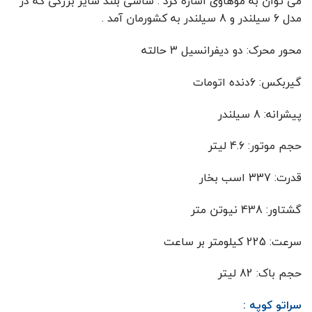
می توان به موهاوی اشاره کرد . شاسی بلند سایز بزرگی که در
مدل 6 سیلندر و 8 سیلندر به کشورمان آمد .
محور محرک: دو دیفرانسیل 3 حالته
گیربکس: 6دنده اتومات
پیشرانه: 8 سیلندر
حجم موتور: 4.6 لیتر
قدرت: 337 اسب بخار
گشتاور: 438 نیوتن متر
سرعت: 225 کیلومتر بر ساعت
حجم باک: 82 لیتر
سراتو کوپه :