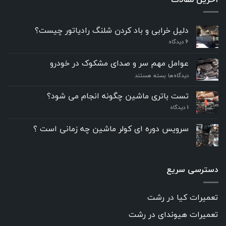
دلیل خرابی و باد کردن شلنگ رادیاتور چیست؟
6
دیدگاه
عوامل مهم سر و صدای مشکوک در خودرو
برای
دیدگاه‌ها
بسته هستند
عوامل
مهم
تست باتری ماشین چگونه انجام می شود؟
سر
۱
دیدگاه
و
صدای
مشکوک
سرویس دوره ای کولر ماشین چه زمانی است ؟
در
خودرو
دسترسی سریع
تعمیرات کیا در رشت
تعمیرات هیوندای در رشت