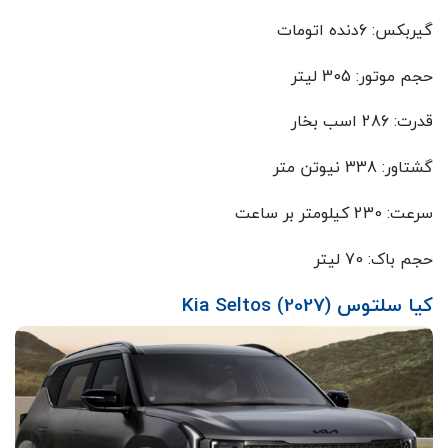
گیربکس: 6دنده اتومات
حجم موتور: 305 لیتر
قدرت: 286 اسب بخار
گشتاور: 338 نیوتن متر
سرعت: 230 کیلومتر بر ساعت
حجم باک: 70 لیتر
کیا سلتوس Kia Seltos (2027)