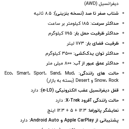
دیفرانسیل (AWD)
شتاب صفر تا صد (نسخه بنزینی):
۸.۵ ثانیه
حداکثر سرعت:
۱۸۵ کیلومتر بر ساعت
حداکثر ظرفیت حمل بار:
۱۱۹۵ کیلوگرم
ظرفیت فضای بار:
۱۱۷۳ لیتر
حداکثر توان یدک‌کشی:
۳۵۰۰ کیلوگرم
حداکثر عمق عبور از آب:
۸۰۰ میلی متر
حالت های رانندگی:
Eco، Smart، Sport، Sand، Mud،
Snow، Rock و Desert (بسته به بازار)
قفل دیفرانسیل عقب الکترونیکی (e-LD):
دارد
حالت رانندگی آفرود X-Trek:
دارد
نمایشگر پانوراما:
۱۲.۳ + ۵ + ۱۲.۳ اینچ
پشتیبانی از Apple CarPlay و Android Auto:
دارد