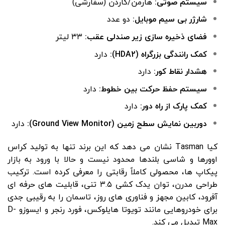
سیستم صوتی:
هارمن/کاردن (سفارشی)
شارژر بی سیم موبایل:
دو عدد
فضای ذخیره سازی زیر صندلی عقب:
۳۳ لیتر
کمک رانندگی بزرگراه (HDA2):
دارد
هشدار نقاط کور:
دارد
سیستم حفظ حرکت بین خطوط:
دارد
کمک پارک از راه دور:
دارد
دوربین نمایش سطح زمین (Ground View Monitor):
دارد
کیا Tasman نشان می دهد که این برند تنها به تولید کراس
اوورها و شاسی بلندها محدود نیست و حالا با ورود به بازار
پیکاپ ها، محصولی کاملاً رقابتی را معرفی کرده است. ترکیب
طراحی مدرن، توان یدک کشی ۳.۵ تنی، قابلیت های حرفه ای
آفرود، کابین مجهز و فناوری های روز، تاسمان را به رقیبی جدی
برای خودروهایی مانند تویوتا هایلوکس، فورد رنجر و ایسوزو D-
Max تبدیل می کند.