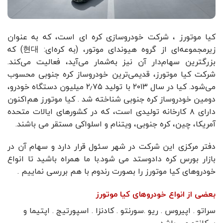
کیا موتورز ، شرکت خودروسازی کره ای است، که به عنوان
زیرمجموعه‌ای از گروه هیوندای موتور، (به کره‌ای: 현대) که
بزرگترین سهام‌دار آن نیز به‌شمار می‌آید، فعالیت می‌کند.
شرکت کیا موتورز، قدیمی‌ترین خودروساز کره جنوبی محسوب
می‌شود. کیا در سال ۲۰۱۳ با تولید ۲٫۷۵ میلیون دستگاه خودرو،
دومین خودروساز کره جنوبی شناخته شد . کیا موتورز هم‌اکنون
دارای ۸ کارخانه تولیدی است، که در کشورهای ایالات متحده
آمریکا، چین، کره جنوبی، ویتنام و اسلواکی مستقر می باشند.
دفتر مرکزی این شرکت در شهر سئول قرار دارد و سهام آن در
بازار بورس کره دادوستد می شود.با ما همراه باشید تا انواع
خودروهای کیا موتورز را بصورت رندوم با هم بررسی نماییم .
بعضی از انواع خودروهای کیا موتورز
سراتو . اپیروس . ریو .سورنتو . کادنزا . اسپورتیج . اپتیما و