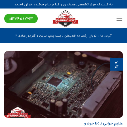
Ski
به کلینیک فوق تخصصی هیوندای و کیا برادران فرخنده خوش آمدید
t
conten
01334567713
آدرس ما : اتوبان رشت به لاهیجان ، جنب پمپ بنزین و گاز پور صادق ۲
01
آذر
علایم خرابی Ecu خودرو