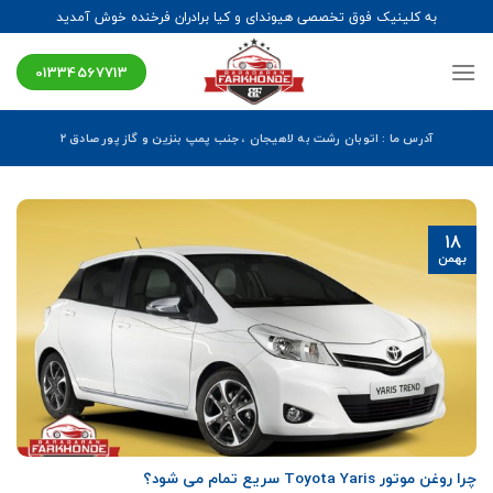
Ski
به کلینیک فوق تخصصی هیوندای و کیا برادران فرخنده خوش آمدید
t
conten
01334567713
آدرس ما : اتوبان رشت به لاهیجان ، جنب پمپ بنزین و گاز پور صادق ۲
18
بهمن
چرا روغن موتور Toyota Yaris سریع تمام می شود؟