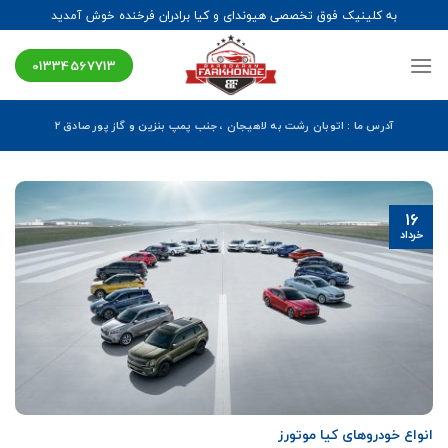
Ski
به کلینیک فوق تخصصی هیوندای و کیا برادران فرخنده خوش آمدید
t
conten
01334567713
آدرس ما : اتوبان رشت به لاهیجان ، جنب پمپ بنزین و گاز پور صادق ۲
16
خرداد
انواع خودروهای کیا موتورز