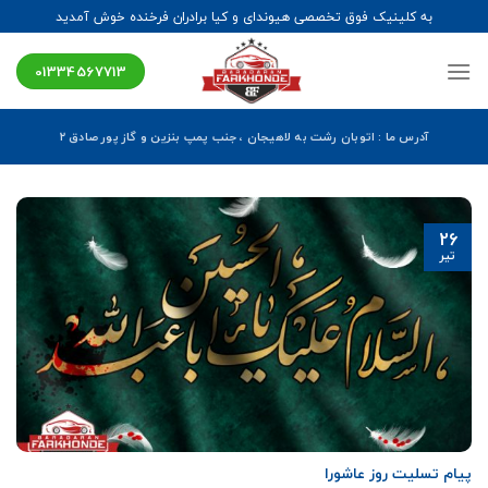
Ski
به کلینیک فوق تخصصی هیوندای و کیا برادران فرخنده خوش آمدید
t
conten
01334567713
آدرس ما : اتوبان رشت به لاهیجان ، جنب پمپ بنزین و گاز پور صادق ۲
26
تیر
پیام تسلیت روز عاشورا