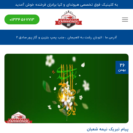
Ski
به کلینیک فوق تخصصی هیوندای و کیا برادران فرخنده خوش آمدید
t
conten
01334567713
آدرس ما : اتوبان رشت به لاهیجان ، جنب پمپ بنزین و گاز پور صادق ۲
26
بهمن
پیام تبریک نیمه شعبان