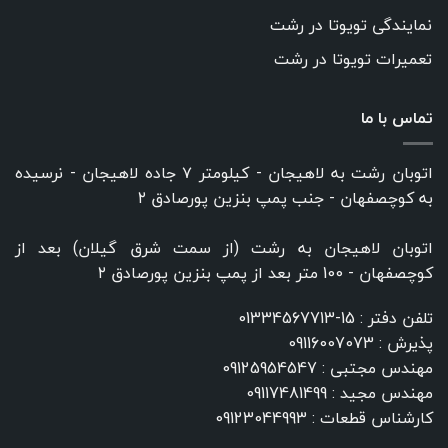
نمایندگی تویوتا در رشت
تعمیرات تویوتا در رشت
تماس با ما
اتوبان رشت به لاهیجان - کیلومتر ۷ جاده لاهیجان - نرسیده
به کوچصفهان - جنب پمپ بنزین پورصادق ۲
اتوبان لاهیجان به رشت (از سمت شرق گیلان) بعد از
کوچصفهان - 100 متر بعد از پمپ بنزین پورصادق ۲
تلفن دفتر :
15-01334567713
پذیرش :
09116007073
مهندس مجتبی :
09125954547
مهندس مجید :
09117481499
کارشناس قطعات :
09123044993