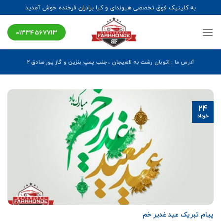
Ski
به کلینیک فوق تخصصی هیوندای و کیا برادران فرخنده خوش آمدید
t
conten
01334567713
آدرس ما : اتوبان رشت به لاهیجان ، جنب پمپ بنزین و گاز پور صادق ۲
24
خرداد
پیام تبریک عید غدیر خم