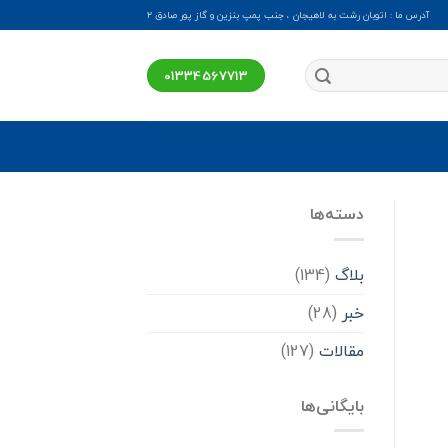
آدرس ما : اتوبان رشت به لاهیجان ، جنب پمپ بنزین و گاز پور صادق ۲
01334567713
دسته‌ها
بلاگ
(134)
خبر
(28)
مقالات
(127)
بایگانی‌ها