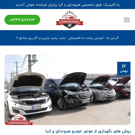
Ski
به کلینیک فوق تخصصی هیوندای و کیا برادران فرخنده خوش آمدید
t
conten
01334567713
آدرس ما : اتوبان رشت به لاهیجان ، جنب پمپ بنزین و گاز پور صادق ۲
12
بهمن
روش های نگهداری از موتور خودرو هیوندای و کیا