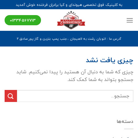
Ski
به کلینیک فوق تخصصی هیوندای و کیا برادران فرخنده خوش آمدید
t
conten
01334567713
آدرس ما : اتوبان رشت به لاهیجان ، جنب پمپ بنزین و گاز پور صادق ۲
چیزی یافت نشد
چیزی که شما به دنبال آن هستید را پیدا نمی‌کنیم. شاید
جستجو بتواند به شما کمک کند.
دسته‌ها