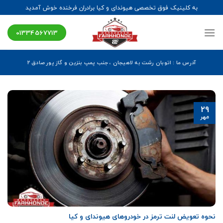
Ski
به کلینیک فوق تخصصی هیوندای و کیا برادران فرخنده خوش آمدید
t
conten
01334567713
آدرس ما : اتوبان رشت به لاهیجان ، جنب پمپ بنزین و گاز پور صادق ۲
29
مهر
نحوه تعویض لنت ترمز در خودروهای هیوندای و کیا