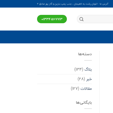
آدرس ما : اتوبان رشت به لاهیجان ، جنب پمپ بنزین و گاز پور صادق ۲
01334567713
دسته‌ها
بلاگ
(134)
خبر
(28)
مقالات
(127)
بایگانی‌ها