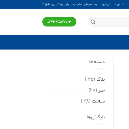
آدرس ما : اتوبان رشت به لاهیجان ، جنب پمپ بنزین و گاز پور صادق ۲
01334567713
دسته‌ها
بلاگ
(135)
خبر
(28)
مقالات
(128)
بایگانی‌ها