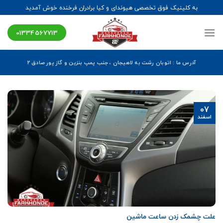
Ski
به کلینیک فوق تخصصی هیوندای و کیا برادران فرخنده خوش آمدید
t
conten
01334567713
آدرس ما : اتوبان رشت به لاهیجان ، جنب پمپ بنزین و گاز پور صادق ۲
07
اسفند
علت چشمک زدن ساعت ماشین