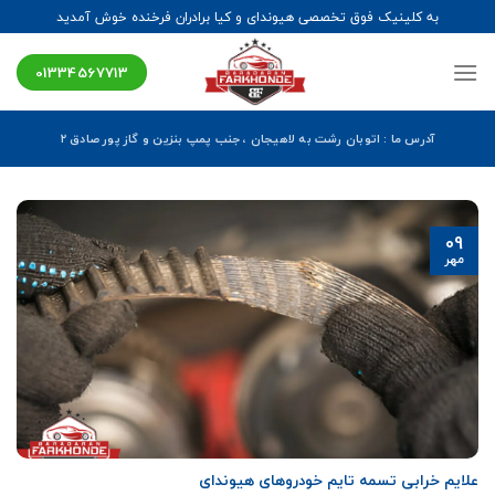
Ski
به کلینیک فوق تخصصی هیوندای و کیا برادران فرخنده خوش آمدید
t
conten
01334567713
آدرس ما : اتوبان رشت به لاهیجان ، جنب پمپ بنزین و گاز پور صادق ۲
09
مهر
علایم خرابی تسمه تایم خودروهای هیوندای