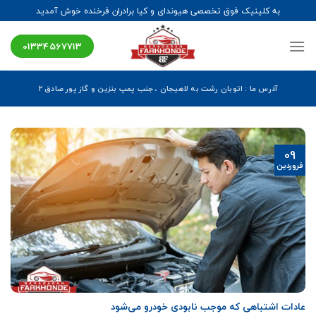
Ski
به کلینیک فوق تخصصی هیوندای و کیا برادران فرخنده خوش آمدید
t
conten
01334567713
آدرس ما : اتوبان رشت به لاهیجان ، جنب پمپ بنزین و گاز پور صادق ۲
09
فروردین
عادات اشتباهی که موجب نابودی خودرو می‌شود