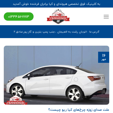
Ski
به کلینیک فوق تخصصی هیوندای و کیا برادران فرخنده خوش آمدید
t
conten
01334567713
آدرس ما : اتوبان رشت به لاهیجان ، جنب پمپ بنزین و گاز پور صادق ۲
16
مهر
علت صدای زوزه چرخ‌های کیا ریو چیست؟