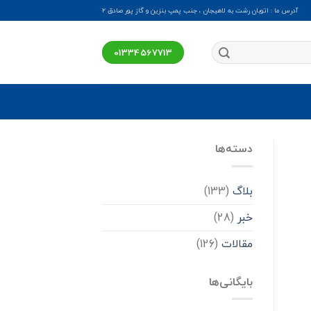
آدرس ما : اتوبان رشت به لاهیجان ، جنب پمپ بنزین و گاز پور صادق ۲
01334567713
دسته‌ها
بلاگ
(133)
خبر
(28)
مقالات
(126)
بایگانی‌ها