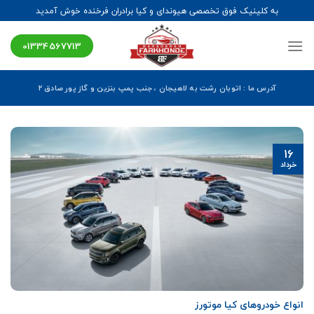
Ski
به کلینیک فوق تخصصی هیوندای و کیا برادران فرخنده خوش آمدید
t
conten
01334567713
آدرس ما : اتوبان رشت به لاهیجان ، جنب پمپ بنزین و گاز پور صادق ۲
16
خرداد
انواع خودروهای کیا موتورز