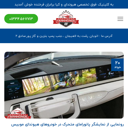
Ski
به کلینیک فوق تخصصی هیوندای و کیا برادران فرخنده خوش آمدید
t
conten
01334567713
آدرس ما : اتوبان رشت به لاهیجان ، جنب پمپ بنزین و گاز پور صادق ۲
20
خرداد
رونمایی از نمایشگر پانورامای متحرک در خودروهای هیوندای موبیس