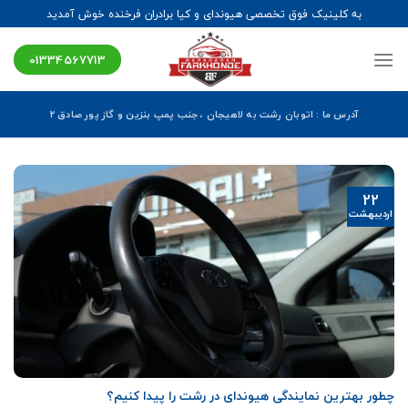
Ski
به کلینیک فوق تخصصی هیوندای و کیا برادران فرخنده خوش آمدید
t
conten
01334567713
آدرس ما : اتوبان رشت به لاهیجان ، جنب پمپ بنزین و گاز پور صادق ۲
22
اردیبهشت
چطور بهترین نمایندگی هیوندای در رشت را پیدا کنیم؟