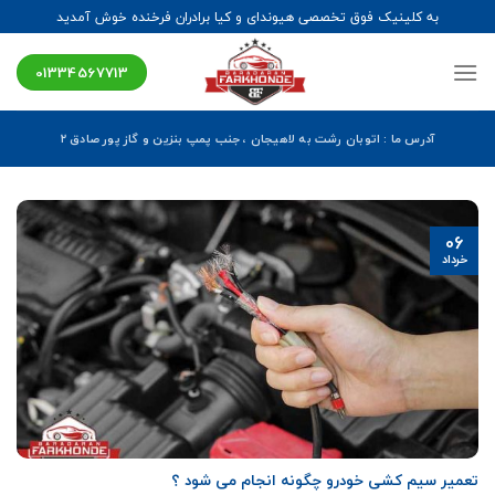
Ski
به کلینیک فوق تخصصی هیوندای و کیا برادران فرخنده خوش آمدید
t
conten
01334567713
آدرس ما : اتوبان رشت به لاهیجان ، جنب پمپ بنزین و گاز پور صادق ۲
06
خرداد
تعمیر سیم کشی خودرو چگونه انجام می شود ؟