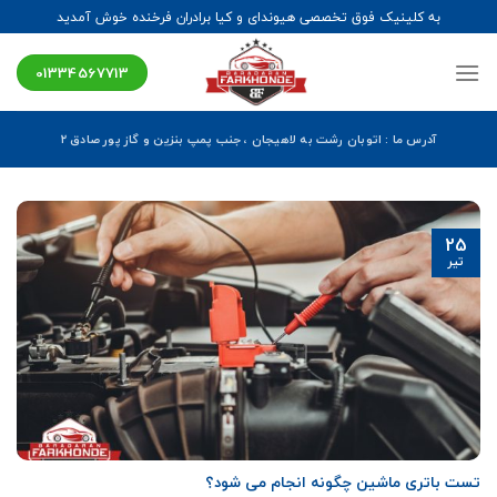
Ski
به کلینیک فوق تخصصی هیوندای و کیا برادران فرخنده خوش آمدید
t
conten
01334567713
آدرس ما : اتوبان رشت به لاهیجان ، جنب پمپ بنزین و گاز پور صادق ۲
25
تیر
تست باتری ماشین چگونه انجام می شود؟