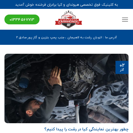
Ski
به کلینیک فوق تخصصی هیوندای و کیا برادران فرخنده خوش آمدید
t
conten
01334567713
آدرس ما : اتوبان رشت به لاهیجان ، جنب پمپ بنزین و گاز پور صادق ۲
02
آذر
چطور بهترین نمایندگی کیا در رشت را پیدا کنیم؟