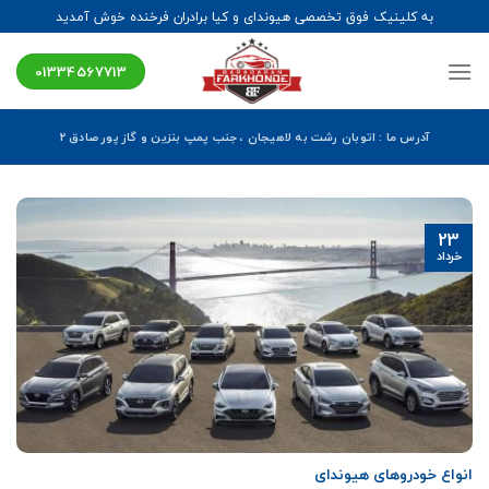
Ski
به کلینیک فوق تخصصی هیوندای و کیا برادران فرخنده خوش آمدید
t
conten
01334567713
آدرس ما : اتوبان رشت به لاهیجان ، جنب پمپ بنزین و گاز پور صادق ۲
23
خرداد
انواع خودروهای هیوندای