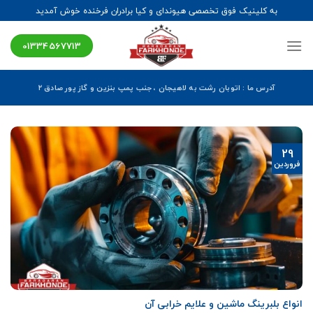
Ski
به کلینیک فوق تخصصی هیوندای و کیا برادران فرخنده خوش آمدید
t
conten
01334567713
آدرس ما : اتوبان رشت به لاهیجان ، جنب پمپ بنزین و گاز پور صادق ۲
29
فروردین
انواع بلبرینگ ماشین و علایم خرابی آن