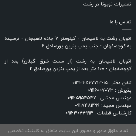
تعمیرات تویوتا در رشت
تماس با ما
اتوبان رشت به لاهیجان - کیلومتر ۷ جاده لاهیجان - نرسیده
به کوچصفهان - جنب پمپ بنزین پورصادق ۲
اتوبان لاهیجان به رشت (از سمت شرق گیلان) بعد از
کوچصفهان - 100 متر بعد از پمپ بنزین پورصادق ۲
تلفن دفتر :
15-01334567713
پذیرش :
09116007073
مهندس مجتبی :
09125954547
مهندس مجید :
09117481499
کارشناس قطعات :
09123044993
تمام حقوق مادی و معنوی این سایت متعلق به کلینیک تخصصی