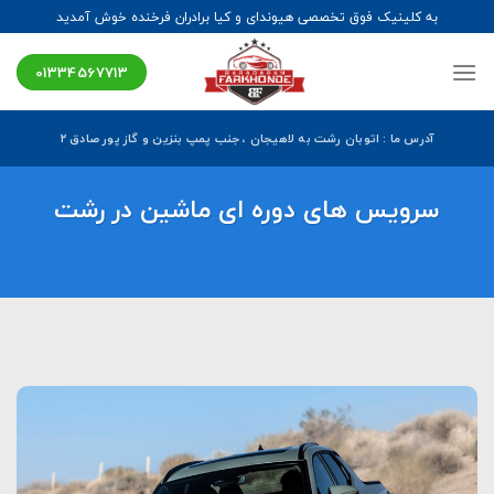
Ski
به کلینیک فوق تخصصی هیوندای و کیا برادران فرخنده خوش آمدید
t
conten
01334567713
آدرس ما : اتوبان رشت به لاهیجان ، جنب پمپ بنزین و گاز پور صادق ۲
سرویس های دوره ای ماشین در رشت