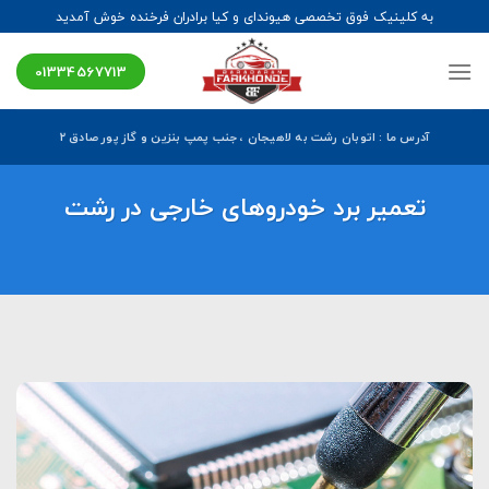
Ski
به کلینیک فوق تخصصی هیوندای و کیا برادران فرخنده خوش آمدید
t
conten
01334567713
آدرس ما : اتوبان رشت به لاهیجان ، جنب پمپ بنزین و گاز پور صادق ۲
تعمیر برد خودروهای خارجی در رشت