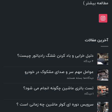
مطالعه بیشتر
)
instagram
آخرین مقالات
دلیل خرابی و باد کردن شلنگ رادیاتور چیست؟
6
دیدگاه
عوامل مهم سر و صدای مشکوک در خودرو
برای
دیدگاه‌ها
بسته هستند
عوامل
مهم
تست باتری ماشین چگونه انجام می شود؟
سر
۱
دیدگاه
و
صدای
مشکوک
سرویس دوره ای کولر ماشین چه زمانی است ؟
در
خودرو