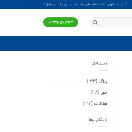
آدرس ما : اتوبان رشت به لاهیجان ، جنب پمپ بنزین و گاز پور صادق ۲
01334567713
دسته‌ها
بلاگ
(134)
خبر
(28)
مقالات
(127)
بایگانی‌ها