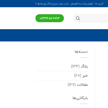
آدرس ما : اتوبان رشت به لاهیجان ، جنب پمپ بنزین و گاز پور صادق ۲
01334567713
دسته‌ها
بلاگ
(134)
خبر
(28)
مقالات
(127)
بایگانی‌ها